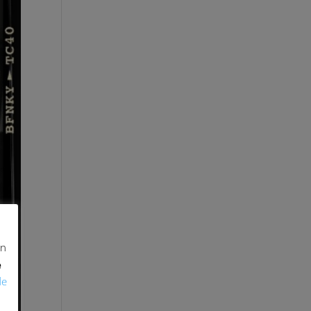
in
e
de