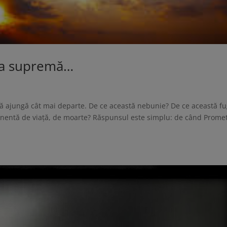
sa supremă…
să ajungă cât mai departe. De ce această nebunie? De ce această f
anentă de viaţă, de moarte? Răspunsul este simplu: de când Prome