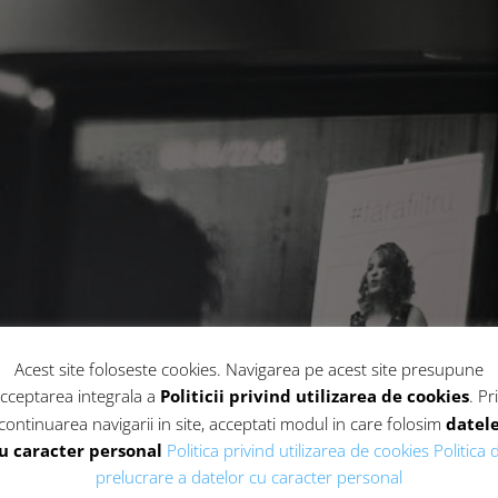
Acest site foloseste cookies. Navigarea pe acest site presupune
cceptarea integrala a
Politicii privind utilizarea de cookies
. Pr
continuarea navigarii in site, acceptati modul in care folosim
datel
u caracter personal
Politica privind utilizarea de cookies
Politica 
prelucrare a datelor cu caracter personal