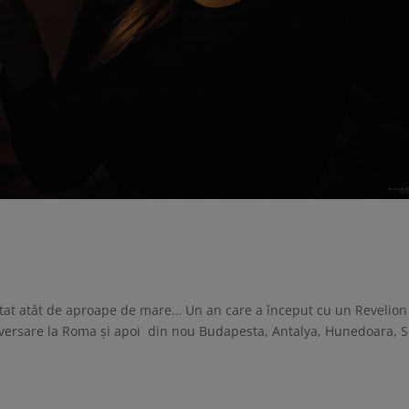
tat atât de aproape de mare… Un an care a început cu un Revelion
iversare la Roma şi apoi din nou Budapesta, Antalya, Hunedoara, S