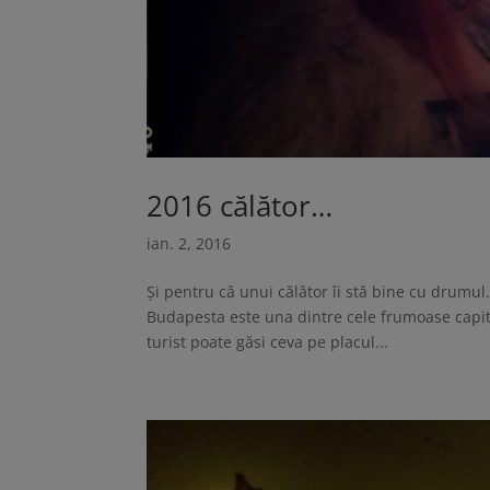
2016 călător…
ian. 2, 2016
Și pentru că unui călător îi stă bine cu drumu
Budapesta este una dintre cele frumoase capital
turist poate găsi ceva pe placul...