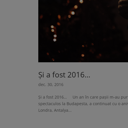
Și a fost 2016…
dec. 30, 2016
Și a fost 2016… Un an în care paşii m-au pur
spectaculos la Budapesta, a continuat cu o an
Londra, Antalya...