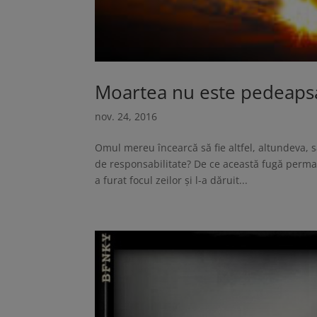
Moartea nu este pedeap
nov. 24, 2016
Omul mereu încearcă să fie altfel, altundeva, 
de responsabilitate? De ce această fugă perm
a furat focul zeilor şi l-a dăruit...