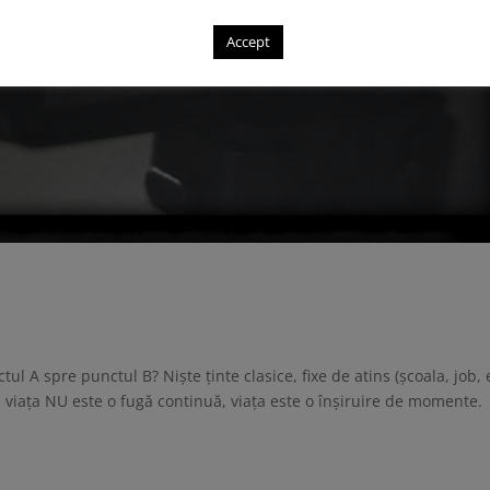
Accept
ul A spre punctul B? Niște ținte clasice, fixe de atins (școala, job, 
că viața NU este o fugă continuă, viața este o înșiruire de momente.