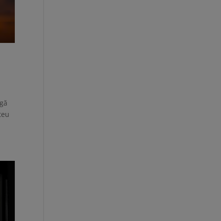
ugă
teu