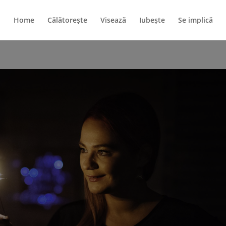
Home
Călătorește
Visează
Iubește
Se implică