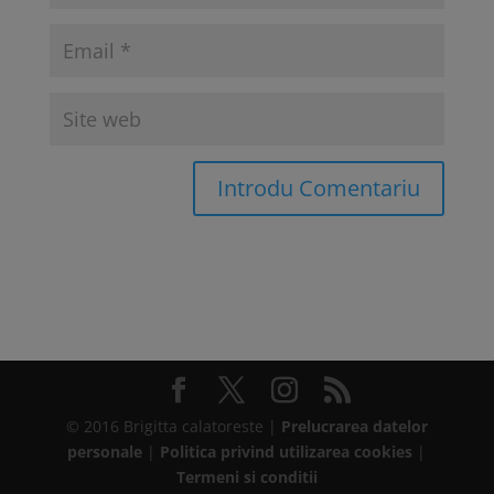
© 2016 Brigitta calatoreste |
Prelucrarea datelor
personale
|
Politica privind utilizarea cookies
|
Termeni si conditii