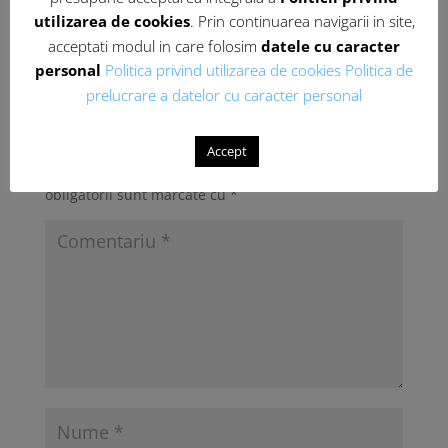
utilizarea de cookies
. Prin continuarea navigarii in site,
acceptati modul in care folosim
datele cu caracter
personal
Politica privind utilizarea de cookies
Politica de
prelucrare a datelor cu caracter personal
Introdu Comentariu
Accept
Adresa ta de email nu va fi publicată.
Câmpurile
obligatorii sunt marcate cu
*