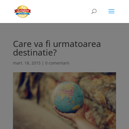
Care va fi urmatoarea
destinatie?
mart. 18, 2015
|
0 comentarii