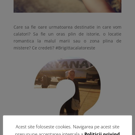
Care sa fie oare urmatoarea destinatie in care vom
calatori? Sa fie un oras plin de istorie, o locatie
romantica la malul marii sau o zona plina de
mistere? Ce credeti? #Brigittacalatoreste
Acest site foloseste cookies. Navigarea pe acest site
presupune acceptarea integrala a
Politicii privind