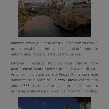
Martina Franca,
bijuteria orașului este centrul istoric,
un memorabil labirint cu alei de piatră unde se
îmbină simplitatea cu extravaganța barocă.
Intrarea în centrul istoric se face printr-o mare
poartă
Porto Santo Stefano
(numită si Arco di Sant’
Antonio). In piațetă se află Piazza Roma care este
dominată pe o parte de
Palazzo Ducale
cosntruit în
anul 1668 care adăpostește în zilele noastre
primăria, o bibliotecă și biroul de informații turistice.