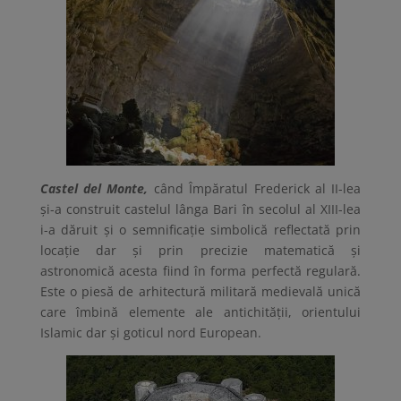
Castel del Monte,
când Împăratul Frederick al II-lea
și-a construit castelul lânga Bari în secolul al XIII-lea
i-a dăruit și o semnificație simbolică reflectată prin
locație dar și prin precizie matematică și
astronomică acesta fiind în forma perfectă regulară.
Este o piesă de arhitectură militară medievală unică
care îmbină elemente ale antichității, orientului
Islamic dar și goticul nord European.