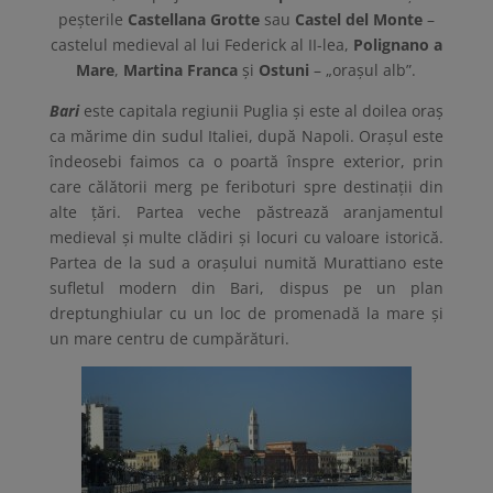
peșterile
Castellana Grotte
sau
Castel del Monte
–
castelul medieval al lui Federick al II-lea,
Polignano a
Mare
,
Martina Franca
și
Ostuni
– „orașul alb”.
Bari
este capitala regiunii Puglia și este al doilea oraș
ca mărime din sudul Italiei, după Napoli. Orașul este
îndeosebi faimos ca o poartă înspre exterior, prin
care călătorii merg pe feriboturi spre destinații din
alte țări. Partea veche păstrează aranjamentul
medieval și multe clădiri și locuri cu valoare istorică.
Partea de la sud a orașului numită Murattiano este
sufletul modern din Bari, dispus pe un plan
dreptunghiular cu un loc de promenadă la mare și
un mare centru de cumpărături.