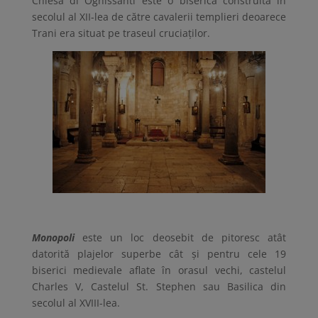
Chiesa di Ognissanti este o biserică construită în
secolul al XII-lea de către cavalerii templieri deoarece
Trani era situat pe traseul cruciaților.
Monopoli
este un loc deosebit de pitoresc atât
datorită plajelor superbe cât și pentru cele 19
biserici medievale aflate în orasul vechi, castelul
Charles V, Castelul St. Stephen sau Basilica din
secolul al XVIII-lea.