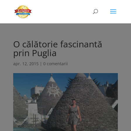
O călătorie fascinantă
prin Puglia
apr. 12, 2015
|
0 comentarii