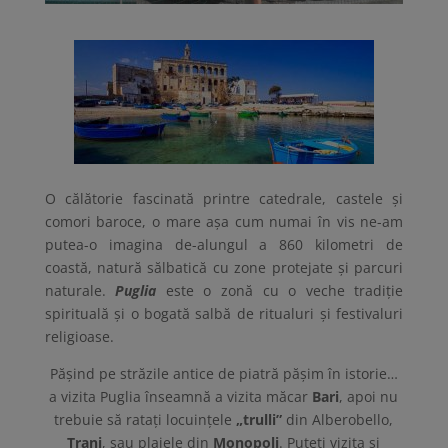
O călătorie fascinată printre catedrale, castele și
comori baroce, o mare așa cum numai în vis ne-am
putea-o imagina de-alungul a 860 kilometri de
coastă, natură sălbatică cu zone protejate și parcuri
naturale.
Puglia
este o zonă cu o veche tradiție
spirituală și o bogată salbă de ritualuri și festivaluri
religioase.
Pășind pe străzile antice de piatră pășim în istorie…
a vizita Puglia înseamnă a vizita măcar
Bari
, apoi nu
trebuie să ratați locuințele
„trulli”
din Alberobello,
Trani
, sau plajele din
Monopoli
. Puteti vizita și