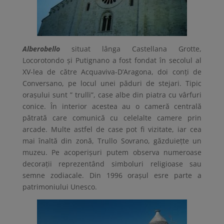
Alberobello
situat lânga Castellana Grotte,
Locorotondo și Putignano a fost fondat în secolul al
XV-lea de către Acquaviva-D’Aragona, doi conți de
Conversano, pe locul unei păduri de stejari. Tipic
orașului sunt ” trulli”, case albe din piatra cu vârfuri
conice. În interior acestea au o cameră centrală
pătrată care comunică cu celelalte camere prin
arcade. Multe astfel de case pot fi vizitate, iar cea
mai înaltă din zonă, Trullo Sovrano, găzduiețte un
muzeu. Pe acoperișuri putem observa numeroase
decorații reprezentând simboluri religioase sau
semne zodiacale. Din 1996 orașul esre parte a
patrimoniului Unesco.