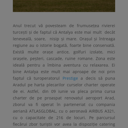
Anul trecut vă povesteam de frumuseţea rivierei
turceşti şi de faptul că Antalya este mai mult decât
leneveală, soare, nisip și mare. Orașul și întreaga
regiune au o istorie bogată, foarte bine conservată.
Există multe orașe antice, golfuri izolate, mici
orașele, peșteri, cascade, ruine romane. Zona este
ideală pentru a îmbina aventura cu relaxarea. Ei
bine Antalya este mult mai aproape de noi prin
faptul că turoperatorul
Prestige
a decis să puna
Aradul pe harta plecarilor curselor charter operate
de ei. Astfel, din 09 iunie va pleca prima cursa
charter de pe proaspat renovatul aeroport Arad,
zborul va fi operat în parteneriat cu compania
aeriană ATLASGLOBAL, cu o aeronavă AIRBUS A321,
cu o capacitate de 216 de locuri. Pe parcursul
fiecărui zbor turiștii vor avea la dispoziție catering