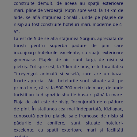
construite demult, de aceea au spaţii exterioare
mari, pline de verdeaţă. Puţin spre vest, la 14 km de
Side, se află staţiunea Conakli, unde pe plajele de
nisip au fost construite hoteluri mari, moderne de 4-
5*.
La est de Side se află staţiunea Sorgun, apreciată de
turişti pentru superba pădure de pini care
înconjoarp hotelurile excelente, cu spaţii exterioare
generoase. Plajele de aici sunt largi, de nisip şi
pietriş. Tot spre est, la 7 km de oraş, este localitatea
Titreyengol, animată şi veselă, care are un bazar
foarte apreciat. Aici hotelurile sunt situate atât pe
prima linie, cât şi la 500-700 metri de mare, de unde
turiştii au la dispoziţie shuttle bus-uri până la mare.
Plaja de aici este de nisip, înconjurată de o pădure
de pini. În staţiunea cea mai îndepartată, Kizilagac,
cunoscută pentru plajele sale frumoase de nisip şi
pădurile de conifere, sunt situate hoteluri-
excelente, cu spaţii exterioare mari şi facilităţi
variate.