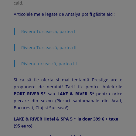
cald.
Articolele mele legate de Antalya pot fi găsite aici:
Riviera Turcească, partea I
Riviera Turcească, partea II
Riviera turcească, partea III
Şi ca să fie oferta şi mai tentantă
Prestige
are o
propunere de neratat! Tarif fix pentru hotelurile
PORT RIVER 5*
sau
LAKE & RIVER 5*
pentru orice
plecare din sezon (Plecari saptamanale din Arad,
Bucuresti, Cluj si Suceava!):
LAKE & RIVER Hotel & SPA 5
*
la doar 399 € + taxe
(95 euro)