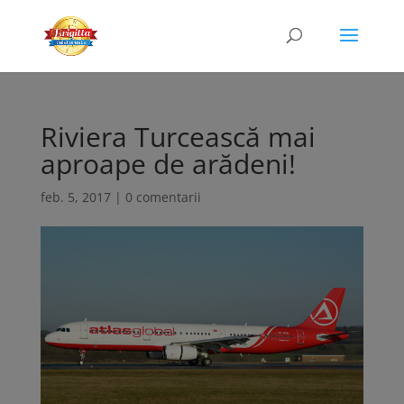
Riviera Turcească mai
aproape de arădeni!
feb. 5, 2017
|
0 comentarii