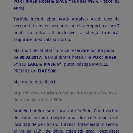
PORT RIVER Hotel & SPA 5
*
la doar 416 € + taxe (95
euro)
Tarifele includ: zbor Arad- Antalya- Arad, taxe de
aeroport, transfer aeroport- hotel- aeroport, cazare 7
nopti cu ultra all inclusive, asistenţă turistică,
asigurare medicală şi storno.
Mai mult decât atât cu orice rezervare facută până
pe
30.03.2017
, la unul dintre hotelurile
PORT RIVER
5*
sau
LAKE & RIVER 5*
, puteţi câştiga MARELE
PREMIU, un
FIAT 500
!
Mai multe detalii aici:
http://discover-turism.ro/sejur-in-turcia-de-5-sansa-
de-a-castiga-un-fiat-500/
Ambele hoteluri sunt localizate în Side. Când vorbim
de Side, vorbim despre una din cele mai vechi
localităţi de pe litoralul turcesc. Întemeiată în secolul
al VII-lea Î.Ch. de către coloniştii greci, dezvoltată