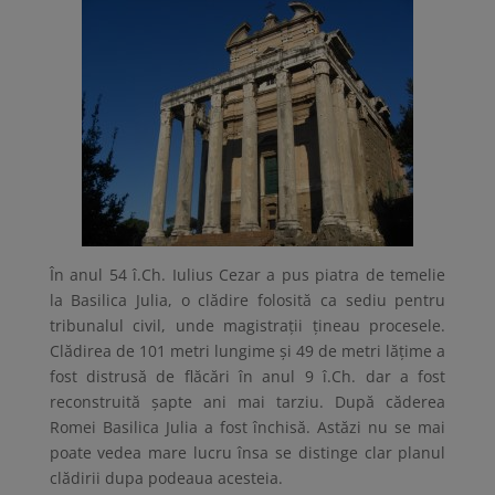
În anul 54 î.Ch. Iulius Cezar a pus piatra de temelie
la Basilica Julia, o clădire folosită ca sediu pentru
tribunalul civil, unde magistrații țineau procesele.
Clădirea de 101 metri lungime și 49 de metri lățime a
fost distrusă de flăcări în anul 9 î.Ch. dar a fost
reconstruită șapte ani mai tarziu. După căderea
Romei Basilica Julia a fost închisă. Astăzi nu se mai
poate vedea mare lucru însa se distinge clar planul
clădirii dupa podeaua acesteia.