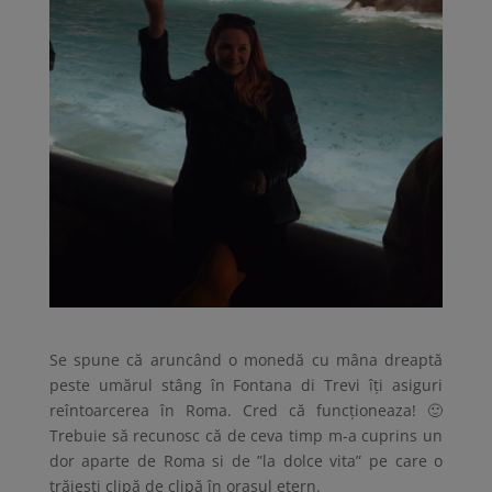
Se spune că aruncând o monedă cu mâna dreaptă
peste umărul stâng în Fontana di Trevi îți asiguri
reîntoarcerea în Roma. Cred că funcționeaza! 🙂
Trebuie să recunosc că de ceva timp m-a cuprins un
dor aparte de Roma si de ”la dolce vita” pe care o
trăiești clipă de clipă în orașul etern.