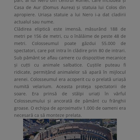
parc al lui Nero din centrul Romei, care includea și
Casa de Aur (Domus Aurea) și statuia lui Colos din
apropiere. Uriașa statuie a lui Nero i-a dat cladirii
actualul sau nume.
Clădirea eliptică este imensă, măsurând 188 de
metri pe 156 de metri, cu o înălâime de peste 48 de
metri. Colosseumul poate găzdui 55.000 de
spectatori, care pot intra în clădire prin 80 de intrari.
Sub pământ se aflau camere cu dispozitive mecanice
și cuțti cu animale salbatice. Cuștile puteau fi
ridicate, permițând animalelor să apară în mijlocul
arenei. Colosseumul era acoperit cu o prelată uriașă
numită velarium. Aceasta proteja spectatorii de
soare. Era prinsă de stâlpi uriați în vârful
Colosseumului și ancorată de pământ cu frânghii
groase. O echipa de aproximativ 1.000 de oameni era
necesară ca să monteze prelata.