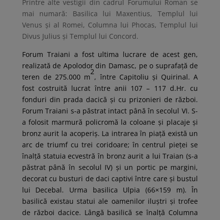
Printre alte vestigii din cadrul Forumului Roman se
mai numară: Basilica lui Maxentius, Templul lui
Venus și al Romei, Columna lui Phocas, Templul lui
Divus Julius și Templul lui Concord.
Forum Traiani a fost ultima lucrare de acest gen,
realizată de Apolodor din Damasc, pe o suprafață de
2
teren de 275.000 m
, între Capitoliu și Quirinal. A
fost costruită lucrat între anii 107 – 117 d.Hr. cu
fonduri din prada dacică și cu prizonieri de război.
Forum Traiani s-a păstrat intact până în secolul VI. S-
a folosit marmură policromă la coloane și placaje și
bronz aurit la acoperiș. La intrarea în piață există un
arc de triumf cu trei coridoare; în centrul pieței se
înalță statuia ecvestră în bronz aurit a lui Traian (s-a
păstrat până în secolul IV) și un portic pe margini,
decorat cu busturi de daci captivi între care și bustul
lui Decebal. Urma basilica Ulpia (66×159 m). În
basilică existau statui ale oamenilor iluștri și trofee
de război dacice. Lângă basilică se înalță Columna