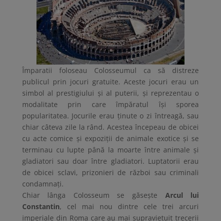
Împaratii foloseau Colosseumul ca să distreze
publicul prin jocuri gratuite. Aceste jocuri erau un
simbol al prestigiului și al puterii, și reprezentau o
modalitate prin care împăratul își sporea
popularitatea. Jocurile erau ținute o zi întreagă, sau
chiar câteva zile la rând. Acestea începeau de obicei
cu acte comice și expoziții de animale exotice și se
terminau cu lupte până la moarte între animale și
gladiatori sau doar între gladiatori. Luptatorii erau
de obicei sclavi, prizonieri de război sau criminali
condamnați.
Chiar lânga Colosseum se găsește
Arcul lui
Constantin
, cel mai nou dintre cele trei arcuri
imperiale din Roma care au mai supraviețuit trecerii