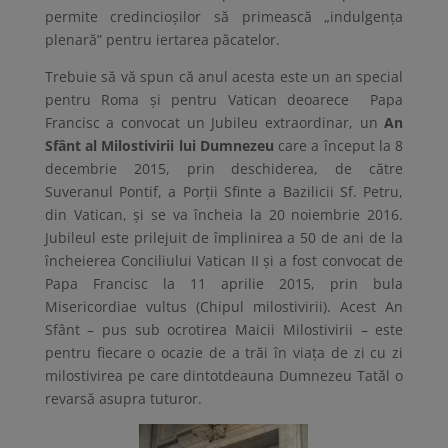
permite credincioșilor să primească „indulgența
plenară” pentru iertarea păcatelor.
Trebuie să vă spun că anul acesta este un an special
pentru Roma și pentru Vatican deoarece Papa
Francisc a convocat un Jubileu extraordinar, un
An
Sfânt al Milostivirii lui Dumnezeu
care a început la 8
decembrie 2015, prin deschiderea, de către
Suveranul Pontif, a Porții Sfinte a Bazilicii Sf. Petru,
din Vatican, și se va încheia la 20 noiembrie 2016.
Jubileul este prilejuit de împlinirea a 50 de ani de la
încheierea Conciliului Vatican II și a fost convocat de
Papa Francisc la 11 aprilie 2015, prin bula
Misericordiae vultus (Chipul milostivirii). Acest An
Sfânt – pus sub ocrotirea Maicii Milostivirii – este
pentru fiecare o ocazie de a trăi în viața de zi cu zi
milostivirea pe care dintotdeauna Dumnezeu Tatăl o
revarsă asupra tuturor.