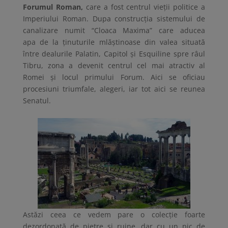
Forumul Roman,
care a fost centrul vieții politice a
Imperiului Roman. Dupa construcția sistemului de
canalizare numit “Cloaca Maxima” care aducea
apa de la ținuturile mlăștinoase din valea situată
între dealurile Palatin, Capitol și Esquiline spre râul
Tibru, zona a devenit centrul cel mai atractiv al
Romei și locul primului Forum. Aici se oficiau
procesiuni triumfale, alegeri, iar tot aici se reunea
Senatul.
Astăzi ceea ce vedem pare o colecție foarte
dezordonată de pietre și ruine, dar cu un pic de