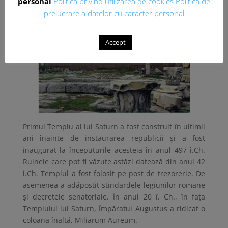
personal
Politica privind utilizarea de cookies
Politica de
prelucrare a datelor cu caracter personal
Accept
Primul Templu al lui Saturn a fost construit în ultimii
ani înainte de instaurarea republicii și a fost
inaugurat la începuturile acesteia în anul 497 î.Ch.
Ruinele care pot fi văzute astăzi datează din anul 42
i.Ch. Templul a fost folosit pe post de trezorerie. De
asemenea a adăpostit stindardele legiunilor romane
și decretele senatoriale. În anul 20 î. Ch., în fața
Templului lui Saturn, Împăratul Augustus a ridicat o
coloana înaltă, Miliarum Aureum.