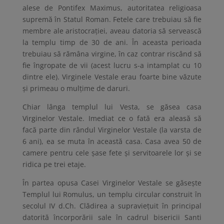
alese de Pontifex Maximus, autoritatea religioasa
supremă în Statul Roman. Fetele care trebuiau să fie
membre ale aristocrației, aveau datoria să servească
la templu timp de 30 de ani. În aceasta perioada
trebuiau să rămâna virgine, în caz contrar riscând să
fie îngropate de vii (acest lucru s-a intamplat cu 10
dintre ele). Virginele Vestale erau foarte bine văzute
și primeau o mulțime de daruri.
Chiar lânga templul lui Vesta, se găsea casa
Virginelor Vestale. Imediat ce o fată era aleasă să
facă parte din rândul Virginelor Vestale (la varsta de
6 ani), ea se muta în această casa. Casa avea 50 de
camere pentru cele șase fete și servitoarele lor și se
ridica pe trei etaje.
În partea opusa Casei Virginelor Vestale se găsește
Templul lui Romulus, un templu circular construit în
secolul IV d.Ch. Clădirea a supraviețuit în principal
datorită încorporării sale în cadrul bisericii Santi