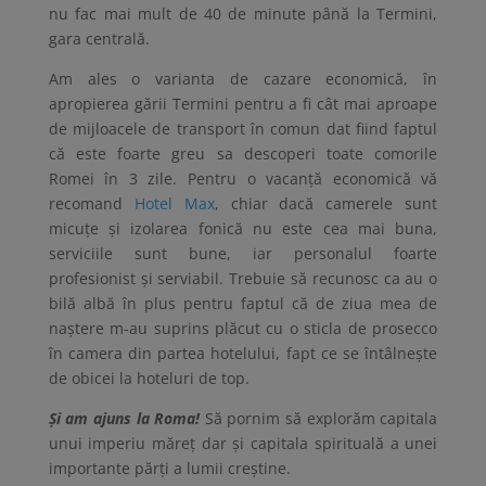
nu fac mai mult de 40 de minute până la Termini,
gara centrală.
Am ales o varianta de cazare economică, în
apropierea gării Termini pentru a fi cât mai aproape
de mijloacele de transport în comun dat fiind faptul
că este foarte greu sa descoperi toate comorile
Romei în 3 zile. Pentru o vacanță economică vă
recomand
Hotel Max
, chiar dacă camerele sunt
micuțe și izolarea fonică nu este cea mai buna,
serviciile sunt bune, iar personalul foarte
profesionist și serviabil. Trebuie să recunosc ca au o
bilă albă în plus pentru faptul că de ziua mea de
naștere m-au suprins plăcut cu o sticla de prosecco
în camera din partea hotelului, fapt ce se întâlnește
de obicei la hoteluri de top.
Și am ajuns la Roma!
Să pornim să explorăm capitala
unui imperiu măreț dar și capitala spirituală a unei
importante părți a lumii creștine.