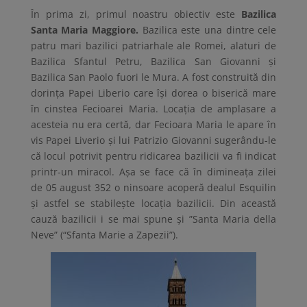
În prima zi, primul noastru obiectiv este
Bazilica
Santa Maria Maggiore.
Bazilica este una dintre cele
patru mari bazilici patriarhale ale Romei, alaturi de
Bazilica Sfantul Petru, Bazilica San Giovanni și
Bazilica San Paolo fuori le Mura. A fost construită din
dorința Papei Liberio care își dorea o biserică mare
în cinstea Fecioarei Maria. Locația de amplasare a
acesteia nu era certă, dar Fecioara Maria le apare în
vis Papei Liverio și lui Patrizio Giovanni sugerându-le
că locul potrivit pentru ridicarea bazilicii va fi indicat
printr-un miracol. Așa se face că în dimineața zilei
de 05 august 352 o ninsoare acoperă dealul Esquilin
și astfel se stabilește locația bazilicii. Din această
cauză bazilicii i se mai spune și ”Santa Maria della
Neve” (“Sfanta Marie a Zapezii”).