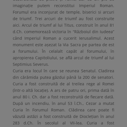
imaginație putem reconstitui Imperiul Roman.
Forumul era inconjurat de temple, biserici si arcuri
de triumf. Trei arcuri de triumf au fost construite
aici. Arcul de triumf al lui Titus, construit în anul 81
d.Ch. comemorează victoria în “Războiul din Iudeea”
când Imperiul Roman a cucerit Ierusalimul. Acest
monument este așezat la Via Sacra pe partea de est
a forumului. În celalalt capăt al forumului, în
apropierea Capitoliului, se află arcul de triumf al lui
Septimius Severus.
Curia era locul în care se reunea Senatul. Cladirea
din cărămida putea găzdui până la 200 de senatori.
Curia a fost construită de al treilea rege al Romei
(într-o altă locație). A ars de patru ori, prima dată în
anul 80 i. Ch. dar a fost reconstruită de fiecare dată.
După un incendiu, în anul 53 î.Ch., Cezar a mutat
Curia în Forumul Roman. Clădirea care poate fi
văzută astăzi a fost construită de Dioclețian în anul
283 d.Ch. În secolul al VII-lea, Curia a fost