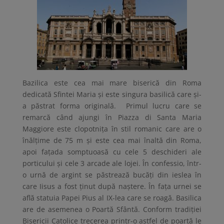
Bazilica este cea mai mare biserică din Roma
dedicată Sfintei Maria și este singura basilică care și-
a păstrat forma originală. Primul lucru care se
remarcă când ajungi în Piazza di Santa Maria
Maggiore este clopotniţa în stil romanic care are o
înălţime de 75 m şi este cea mai înaltă din Roma,
apoi faţada somptuoasă cu cele 5 deschideri ale
porticului şi cele 3 arcade ale lojei. În confessio, într-
o urnă de argint se păstrează bucăţi din ieslea în
care Iisus a fost ţinut după naştere. În faţa urnei se
află statuia Papei Pius al IX-lea care se roagă. Basilica
are de asemenea o Poartă Sfântă. Conform tradiției
Bisericii Catolice trecerea printr-o astfel de poartă le