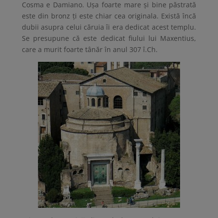
Cosma e Damiano. Ușa foarte mare și bine păstrată
este din bronz ți este chiar cea originala. Există încă
dubii asupra celui căruia îi era dedicat acest templu.
Se presupune că este dedicat fiului lui Maxentius,
care a murit foarte tânăr în anul 307 î.Ch.