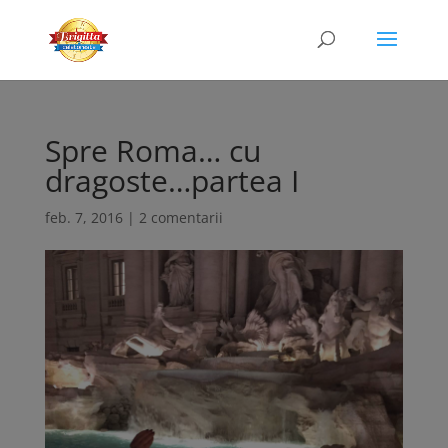
Spre Roma… cu
dragoste…partea I
feb. 7, 2016
|
2 comentarii