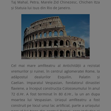
Taj Mahal, Petra, Marele Zid Chinezesc, Chichen Itza
şi Statuia lui Isus din Rio de Janeiro.
Cel mai mare amfiteatru al Antichităţii a rezistat
vremurilor şi ruinei, în centrul aglomeratei Rome, la
adăpostul dealurilor Esquilin, Palatin şi
Caelian. Imparatul Vespasian, fondatorul dinastiei
flaviene, a început construcția Colosseumului în anul
72 d.Hr. A fost terminat în 80 d.Hr., la un an dupa
moartea lui Vespasian. Uriașul amfiteatru a fost
construit pe locul unui lac artificial, parte a uriașului