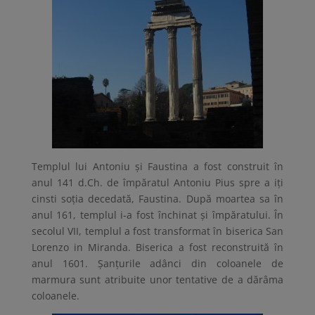
Templul lui Antoniu și Faustina a fost construit în
anul 141 d.Ch. de împăratul Antoniu Pius spre a iți
cinsti soția decedată, Faustina. După moartea sa în
anul 161, templul i-a fost închinat și împăratului. În
secolul VII, templul a fost transformat în biserica San
Lorenzo in Miranda. Biserica a fost reconstruită în
anul 1601. Șanțurile adânci din coloanele de
marmura sunt atribuite unor tentative de a dărâma
coloanele.