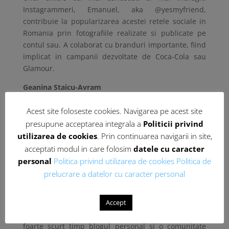
Instagrammeri, Emanuel, aka @yesmyfriend,
contribuie la popularizarea acestei retele sociale in
Romania prin fotografiile realizate si publicate pe
contul sau. A colaborat cu branduri importante, fiind
implicat in campanii dezvoltate de Coca-Cola sau
Glamour.
Geanina Staicu-Avram
Cunoscuta ca Jamila, este unul dintre bloggerii de
Acest site foloseste cookies. Navigarea pe acest site
food cu cel mai puternic impact asupra comunitatii
presupune acceptarea integrala a
Politicii privind
care o urmareste si care creste din ce in ce mai mult.
utilizarea de cookies
. Prin continuarea navigarii in site,
Pe langa content-ul valoros pe care il promoveaza,
acceptati modul in care folosim
datele cu caracter
Jamila se remarca si prin faptul ca a fost unul dintre
personal
Politica privind utilizarea de cookies
Politica de
primii promoteri ai video-bloggingului din Romania.
prelucrare a datelor cu caracter personal
George Buhnici
Accept
Jurnalist de televiziune si unul dintre promotorii
gadget-urilor pe micul ecran, George si-a dezvoltat in
foarte scurt timp blogul personal si o comunitate