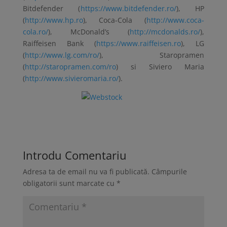
Bitdefender (
https://www.bitdefender.ro/
), HP
(
http://www.hp.ro
), Coca-Cola (
http://www.coca-
cola.ro/
), McDonald’s (
http://mcdonalds.ro/
),
Raiffeisen Bank (
https://www.raiffeisen.ro
), LG
(
http://www.lg.com/ro/
), Staropramen
(
http://staropramen.com/ro
) si Siviero Maria
(
http://www.sivieromaria.ro/
).
Introdu Comentariu
Adresa ta de email nu va fi publicată.
Câmpurile
obligatorii sunt marcate cu
*