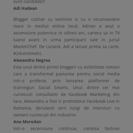
sunt candidaţii?
Adi Hadean
Blogger culinar cu vechime si cu o recunoastere
mare in mediul online local, Adrian a avut o
ascensiune puternica in ultimii ani, cariera sa in TV
luand avant in urma participarii sale in juriul
MasterChef. De curand, Adi a lansat prima sa carte,
#24centimetri.
Alexandru Negrea
Este unul dintre primii bloggeri cu vizibilitate romani
care a transformat pasiunea pentru social media
intr-o profesie, prin lansarea platformei de
traininguri Social Smarts. Unul dintre cei mai
cunoscuti consultanti de Facebook Marketing din
tara, Alexandru a fost si promotorul Facebook Live in
Romania, deruland serii lungi de interviuri cu
oameni cunoscuti din industrie.
Ana Morodan
Intr-o ascensiune continua, contesa fashion