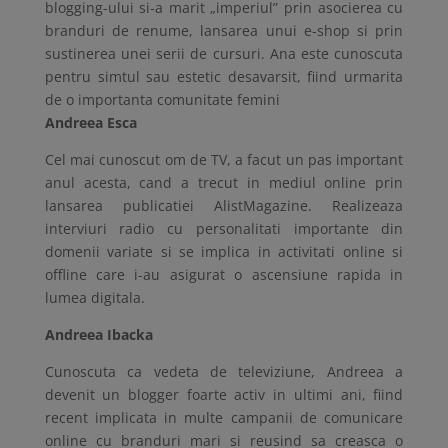
blogging-ului si-a marit „imperiul” prin asocierea cu
branduri de renume, lansarea unui e-shop si prin
sustinerea unei serii de cursuri. Ana este cunoscuta
pentru simtul sau estetic desavarsit, fiind urmarita
de o importanta comunitate femini
Andreea Esca
Cel mai cunoscut om de TV, a facut un pas important
anul acesta, cand a trecut in mediul online prin
lansarea publicatiei AlistMagazine. Realizeaza
interviuri radio cu personalitati importante din
domenii variate si se implica in activitati online si
offline care i-au asigurat o ascensiune rapida in
lumea digitala.
Andreea Ibacka
Cunoscuta ca vedeta de televiziune, Andreea a
devenit un blogger foarte activ in ultimi ani, fiind
recent implicata in multe campanii de comunicare
online cu branduri mari si reusind sa creasca o