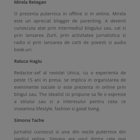
Mirela Retegan
O prezenta puternica in offline si in online, Mirela
este un apreciat blogger de parenting. A devenit
cunoscuta atat prin intermediul blogului sau, cat si
prin lansarea Zurli, prin activitatea jurnalistica si
radio si prin lansarea de carti de povesti si audio
book-uri.
Raluca Hagiu
Redactor-sef al revistei Unica, cu o experienta de
peste 15 ani in presa, se implica in organizarea de
evenimente sociale si este prezenta in online prin
blogul sau. The Idealist isi propune sa fie o expresie
a stilului sau si a interesului pentru ceea ce
inseamna lifestyle, fashion si good living.
Simona Tache
Jurnalist cunoscut si una din vocile puternice din
mediul online, Simona are unul dintre cele mai