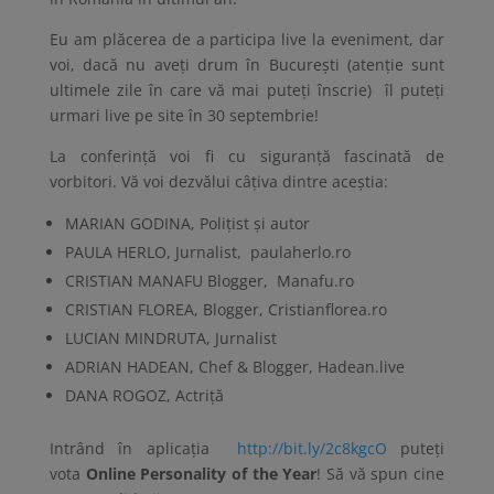
Eu am plăcerea de a participa live la eveniment, dar
voi, dacă nu aveţi drum în Bucureşti (atenţie sunt
ultimele zile în care vă mai puteţi înscrie) îl puteţi
urmari live pe site în 30 septembrie!
La conferinţă voi fi cu siguranţă fascinată de
vorbitori. Vă voi dezvălui câţiva dintre aceştia:
MARIAN GODINA, Poliţist şi autor
PAULA HERLO, Jurnalist, paulaherlo.ro
CRISTIAN MANAFU Blogger, Manafu.ro
CRISTIAN FLOREA, Blogger, Cristianflorea.ro
LUCIAN MINDRUTA, Jurnalist
ADRIAN HADEAN, Chef & Blogger, Hadean.live
DANA ROGOZ, Actriţă
Intrând în aplicaţia
http://bit.ly/2c8kgcO
puteţi
vota
Online Personality of the Year
! Să vă spun cine