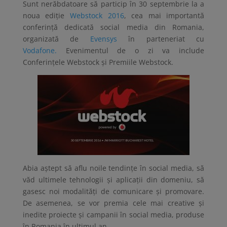
Sunt nerăbdatoare să particip în 30 septembrie la a
noua ediţie
Webstock 2016
, cea mai importantă
conferinţă dedicată social media din Romania,
organizată de
Evensys
în parteneriat cu
Vodafone.
Evenimentul de o zi va include
Conferinţele Webstock şi Premiile Webstock.
Abia aştept să aflu noile tendinţe în social media, să
văd ultimele tehnologii şi aplicaţii din domeniu, să
gasesc noi modalităţi de comunicare şi promovare.
De asemenea, se vor premia cele mai creative şi
inedite proiecte şi campanii în social media, produse
în Romania în ultimul an.