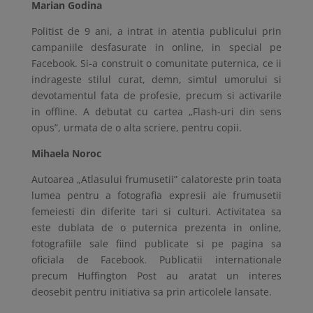
Marian Godina
Politist de 9 ani, a intrat in atentia publicului prin
campaniile desfasurate in online, in special pe
Facebook. Si-a construit o comunitate puternica, ce ii
indrageste stilul curat, demn, simtul umorului si
devotamentul fata de profesie, precum si activarile
in offline. A debutat cu cartea „Flash-uri din sens
opus”, urmata de o alta scriere, pentru copii.
Mihaela Noroc
Autoarea „Atlasului frumusetii” calatoreste prin toata
lumea pentru a fotografia expresii ale frumusetii
femeiesti din diferite tari si culturi. Activitatea sa
este dublata de o puternica prezenta in online,
fotografiile sale fiind publicate si pe pagina sa
oficiala de Facebook. Publicatii internationale
precum Huffington Post au aratat un interes
deosebit pentru initiativa sa prin articolele lansate.