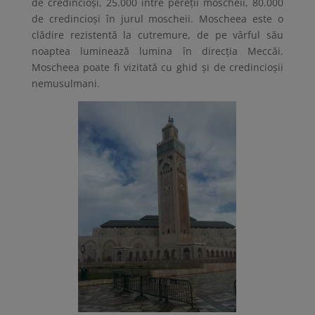
de credincioşi, 25.000 între pereţii moscheii, 80.000
de credincioşi în jurul moscheii. Moscheea este o
clădire rezistentă la cutremure, de pe vârful său
noaptea luminează lumina în direcţia Meccăi.
Moscheea poate fi vizitată cu ghid şi de credincioşii
nemusulmani.