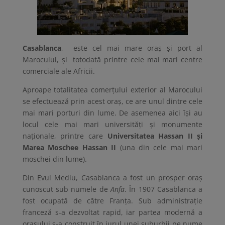
Casablanca
, este cel mai mare oraș și port al
Marocului, și totodată printre cele mai mari centre
comerciale ale Africii.
Aproape totalitatea comerțului exterior al Marocului
se efectuează prin acest oraș, ce are unul dintre cele
mai mari porturi din lume. De asemenea aici își au
locul cele mai mari universități și monumente
naționale, printre care
Universitatea Hassan II și
Marea Moschee Hassan II
(una din cele mai mari
moschei din lume).
Din Evul Mediu, Casablanca a fost un prosper oraș
cunoscut sub numele de
Anfa
. În 1907 Casablanca a
fost ocupată de către Franța. Sub administrație
franceză s-a dezvoltat rapid, iar partea modernă a
orașului s-a construit în jurul unei suburbii pe nume