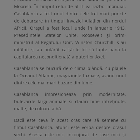
Moorish. În timpul celui de al II-lea război mondial,
Casablanca a fost unul dintre cele trei mari puncte
de debarcare în timpul invaziei Aliaților din nordul
Africii. Orașul a fost locul unde în ianuarie 1943,
Președintele Statelor Unite, Roosevelt și prim-
ministrul al Regatului Unit, Winston Churchill, s-au
întâlnit și au hotărât ca țările lor să lupte pâna la
capitularea necondiționată a puterilor Axei.
Casablanca se bucură de o climă blândă, cu plajele
la Oceanul Atlantic, magazinele luxoase, având unul
dintre cele mai mari bazare din lume.
Casablanca impresionează prin modernitate,
bulevarde largi animate și clădiri bine întreținute,
înalte, de culoare albă.
Dacă este ceva în acest oras care să semene cu
filmul Casablanca, atunci este vorba despre orașul
vechi. Acesta este mic, inconjurat de case mici și