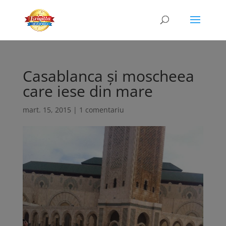
Casablanca și moscheea
care iese din mare
mart. 15, 2015
|
1 comentariu