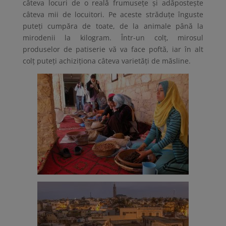
câteva locuri de o reală frumusețe și adăpostește
câteva mii de locuitori. Pe aceste străduțe înguste
puteți cumpăra de toate, de la animale până la
mirodenii la kilogram. Într-un colț, mirosul
produselor de patiserie vă va face poftă, iar în alt
colț puteți achiziționa câteva varietăți de măsline.