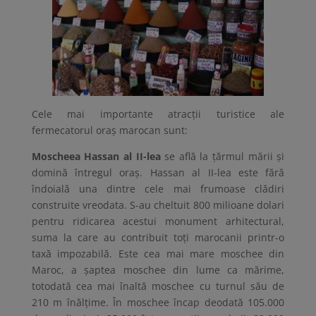
Cele mai importante atracții turistice ale
fermecatorul oraș marocan sunt:
Moscheea Hassan al II-lea
se află la țărmul mării și
domină întregul oraș. Hassan al II-lea este fără
îndoială una dintre cele mai frumoase clădiri
construite vreodata. S-au cheltuit 800 milioane dolari
pentru ridicarea acestui monument arhitectural,
suma la care au contribuit toți marocanii printr-o
taxă impozabilă. Este cea mai mare moschee din
Maroc, a şaptea moschee din lume ca mărime,
totodată cea mai înaltă moschee cu turnul său de
210 m înălţime. În moschee încap deodată 105.000